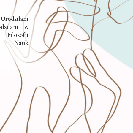
. Urodziłam
odziłam w
Filozofii
ii i Nauk